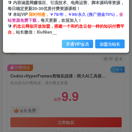
🔰 内容涵盖网赚项目、引流技术、电商运营、脚本源码等资源，
每日稳定更新20-30优质付费资源课程！
首页
创业课程
会员免费
正文
🔰 本站VIP
限时特惠，
￥79/年，￥99/永久 (推广佣金70%)，
全
站资源免费下载，
每天更新，欢迎加入！
Codex+HyperFrames剪辑实战课：两大AI工具搭
🔰
朽念云网创开放加盟，搭建一个和朽念云创一样的知识付费平
台，
站长微信：XiuNian__
配全自动批量生成短视频
开通VIP会员
加盟当站长
朽念云创
关注
私信
31天前更新
10
4
付费阅读
已售 5
Codex+HyperFrames剪辑实战课：两大AI工具搭配全自动批量生成短视频
此内容为付费阅读，请付费后查看
9.9
云币
免费
会员
立即购买