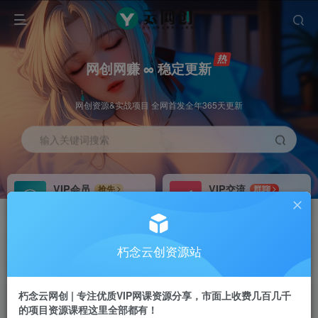
网创网赚 ∞ 稳定更新
网创资源&实战项目 全网首发全年365天更新
输入关键词搜索
VIP会员
VIP交流
抢先
群聊
免费下载全站资源
研究探讨更多创业项目路子。
VIP推广
招募站长
70%分佣
推荐
朽念云创资源站
会员专属推广链接
搭建同款网站，自己当老板
朽念云网创 | 专注优质VIP网课资源分享，市面上收费几百几千
APP下载
GO
四导航
导航
的项目资源课程这里全部都有！
站长V：XiuNian__