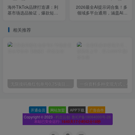
海外TikTok品牌打造课：利
2026最全AI提示词合集！多
基市场选品验证，爆款短视
领域多平台通用，涵盖AI绘
频AI内容付费投放教学
画、电商主图、爆款文案，
脚本创作等
相关推荐
无限接码撸红包单号0.75项目无偿分享给你【揭秘】
一份
开通会员
-
网站加盟
-
APP下载
-
广告合作
-
Copyright © 2023 ·
朽念云创· 鲁ICP备19064000号-26
本站已安全运行:
1640天17小时42分19秒