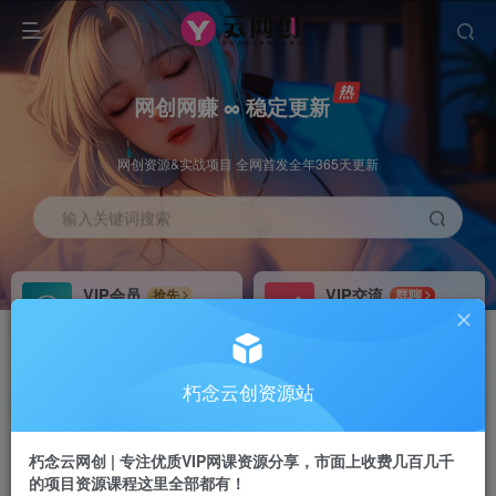
网创网赚 ∞ 稳定更新
网创资源&实战项目 全网首发全年365天更新
输入关键词搜索
VIP会员
VIP交流
抢先
群聊
免费下载全站资源
研究探讨更多创业项目路子。
VIP推广
招募站长
70%分佣
推荐
朽念云创资源站
会员专属推广链接
搭建同款网站，自己当老板
朽念云网创 | 专注优质VIP网课资源分享，市面上收费几百几千
APP下载
GO
四导航
导航
的项目资源课程这里全部都有！
站长V：XiuNian__