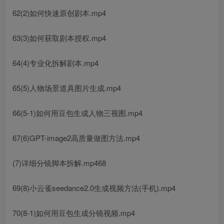
62(2)如何快速原创剧本.mp4
63(3)如何获取剧本授权.mp4
64(4)专业化拆解剧本.mp4
65(5)人物场景道具图片生成.mp4
66(5-1)如何用豆包生成人物三视图.mp4
67(6)GPT-image2高质量做图方法.mp4
(7)详细分镜脚本拆解.mp468
69(8)小云雀seedance2.0生成视频方法(手机).mp4
70(8-1)如何用豆包生成分镜视频.mp4