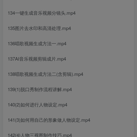
134一键生成音乐视频分镜头.mp4
135图片去水印和高清处理.mp4
136唱歌视频生成方法一.mp4
137AI音乐视频剪辑成片.mp4
138唱歌视频生成方法二(含剪辑).mp4
139(1)脱口秀制作流程讲解.mp4
140(2)如何进行人物设定.mp4
141(3)如何用自己的形象做人物设定.mp4
142(4)人物三视图制作技巧.mp4