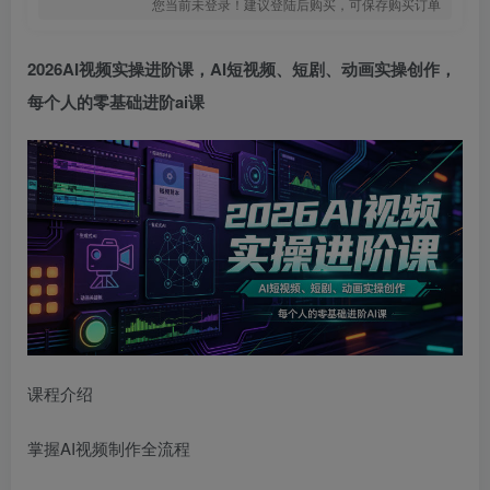
您当前未登录！建议登陆后购买，可保存购买订单
2026
AI视频实操进阶课
，AI短视频、短剧、动画实操创作，
每个人的零基础进阶ai课
课程介绍
掌握AI视频制作全流程