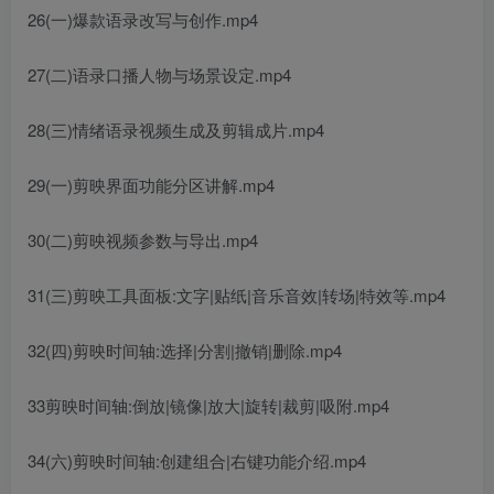
26(一)爆款语录改写与创作.mp4
27(二)语录口播人物与场景设定.mp4
28(三)情绪语录视频生成及剪辑成片.mp4
29(一)剪映界面功能分区讲解.mp4
30(二)剪映视频参数与导出.mp4
31(三)剪映工具面板:文字|贴纸|音乐音效|转场|特效等.mp4
32(四)剪映时间轴:选择|分割|撤销|删除.mp4
33剪映时间轴:倒放|镜像|放大|旋转|裁剪|吸附.mp4
34(六)剪映时间轴:创建组合|右键功能介绍.mp4