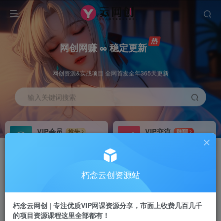
网创网赚 ∞ 稳定更新
网创资源&实战项目 全网首发全年365天更新
输入关键词搜索
VIP会员
VIP交流
抢先
群聊
免费下载全站资源
研究探讨更多创业项目路子。
VIP推广
招募站长
70%分佣
推荐
朽念云创资源站
会员专属推广链接
搭建同款网站，自己当老板
朽念云网创 | 专注优质VIP网课资源分享，市面上收费几百几千
APP下载
GO
四导航
导航
的项目资源课程这里全部都有！
站长V：XiuNian__