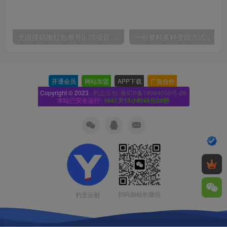
无限接码撸红包单号0.75项目无偿分享给你【揭秘】
一份
开通会员
-
网站加盟
-
APP下载
-
广告合作
-
Copyright © 2023 ·
朽念云创· 鲁ICP备19064000号-26
本站已安全运行:
1641天13小时45分29秒
扫码加站长微信
朽念云创