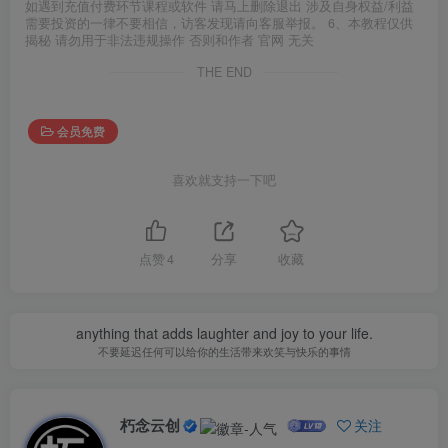
如遇到充值付费环节课程或软件 请马上删除退出 涉及自身权益/利益
需要投资的一律不要相信，访客发现请向客服举报。 6、本教程仅供
揭秘 请勿用于非法违规操作 否则和作者 官网 无关
THE END
会员免费
喜欢就支持一下吧
点赞
4
分享
收藏
anything that adds laughter and joy to your life.
不要延迟任何可以给你的生活带来欢笑与快乐的事情
朽念云创
关注