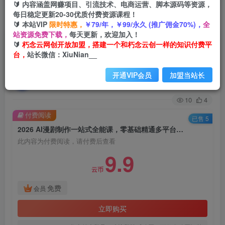
🔰 内容涵盖网赚项目、引流技术、电商运营、脚本源码等资源，
每日稳定更新20-30优质付费资源课程！
首页
创业课程
会员免费
正文
🔰 本站VIP
限时特惠，
￥79/年，￥99/永久 (推广佣金70%)，
全
站资源免费下载，
每天更新，欢迎加入！
2026 AI漫剧制作一站式全能课，零基础精通多平
🔰
朽念云网创开放加盟，搭建一个和朽念云创一样的知识付费平
台，
站长微信：XiuNian__
台工具，快速批量产出原创漫剧
开通VIP会员
加盟当站长
朽念云创
关注
私信
1个月前更新
10
4
付费阅读
已售 5
2026 AI漫剧制作一站式全能课，零基础精通多平台工具，快速批量产出原创漫剧
此内容为付费阅读，请付费后查看
9.9
云币
免费
会员
立即购买