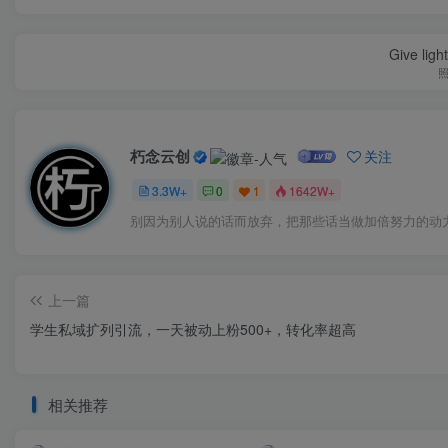
Give ligh
朽念云创
关注
3.3W+
0
1
1642W+
别因为别人说的话而放弃，把那些话当做加倍努力的动
上一篇
学生私域扩列引流，一天被动上粉500+，转化率超高
相关推荐