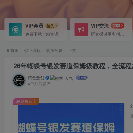
VIP会员
VIP交流
抢先
群聊
免费下载全站资源
研究探讨更多创业项目路子。
首页
创业课程
会员免费
正文
26年蝴蝶号银发赛道保姆级教程，全流
朽念云创
4个月前发布
付费阅读