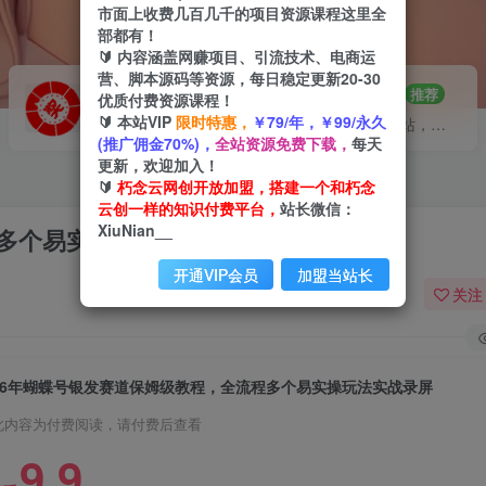
市面上收费几百几千的项目资源课程这里全
部都有！
🔰 内容涵盖网赚项目、引流技术、电商运
营、脚本源码等资源，每日稳定更新20-30
VIP推广
招募站长
70%分佣
推荐
优质付费资源课程！
🔰 本站VIP
限时特惠，
￥79/年，￥99/永久
会员专属推广链接
搭建同款网站，自己当老板
(推广佣金70%)，
全站资源免费下载，
每天
更新，欢迎加入！
🔰
朽念云网创开放加盟，搭建一个和朽念
云创一样的知识付费平台，
站长微信：
XiuNian__
程多个易实操玩法实战录屏
开通VIP会员
加盟当站长
关注
26年蝴蝶号银发赛道保姆级教程，全流程多个易实操玩法实战录屏
此内容为付费阅读，请付费后查看
9.9