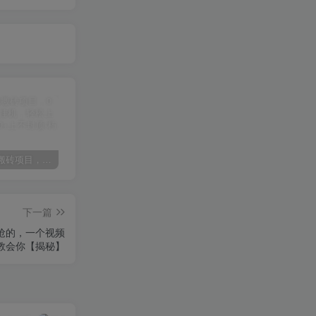
某讯游戏搬砖项目，0投入，可以挂机，轻松上手,月入3000+上不封顶
（9448期）2024网易云音乐人挂机项目，单机日入150+，无脑月入5000+
（9111期）全网首发魔兽世界美服全自动打金搬砖，日入1000+，简单好操作，保姆级教学
下一篇
抢的，一个视频
教会你【揭秘】