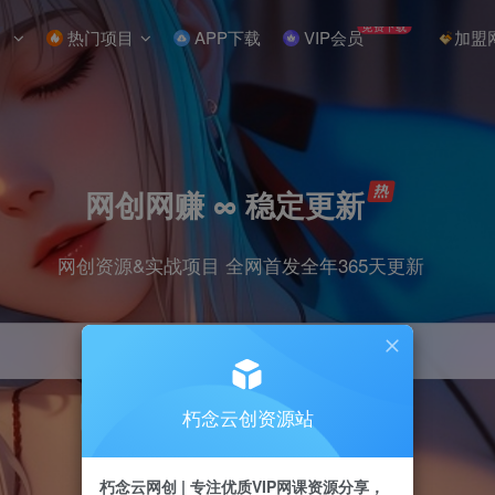
免费下载
热门项目
APP下载
VIP会员
加盟
网创网赚 ∞ 稳定更新
网创资源&实战项目 全网首发全年365天更新
朽念云创资源站
引流
抖音
小红书
挂机
快手
电商
朽念云网创 | 专注优质VIP网课资源分享，