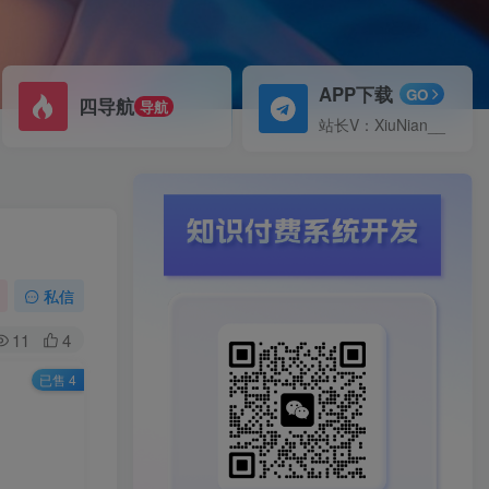
APP下载
GO
四导航
导航
站长V：XiuNian__
私信
11
4
已售 4