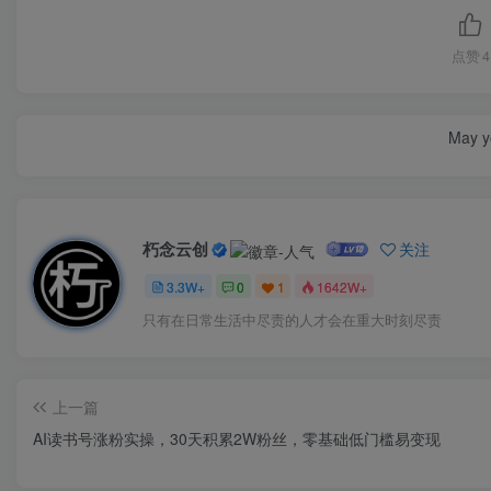
点赞
4
May yo
朽念云创
关注
3.3W+
0
1
1642W+
只有在日常生活中尽责的人才会在重大时刻尽责
上一篇
AI读书号涨粉实操，30天积累2W粉丝，零基础低门槛易变现