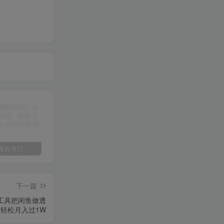
某讯游戏搬砖项目，0投入，可以挂机，轻松上手,月入3000+上不封顶
（9448期）2024网易云音乐人挂机项目，单机日入150+，无脑月入5000+
（9111期）全网首发魔兽世界美服全自动打金搬砖，日入1000+，简单好操作，保姆级教学
下一篇
I工具把闲鱼做透
轻松月入过1W