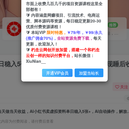
市面上收费几百几千的项目资源课程这里全
部都有！
🔰 内容涵盖网赚项目、引流技术、电商运
营、脚本源码等资源，每日稳定更新20-30
VIP推广
招募站长
70%分佣
推荐
优质付费资源课程！
🔰 本站VIP
限时特惠，
￥79/年，￥99/永久
会员专属推广链接
搭建同款网站，自己当老板
(推广佣金70%)，
全站资源免费下载，
每天
更新，欢迎加入！
🔰
朽念云网创开放加盟，搭建一个和朽念
云创一样的知识付费平台，
站长微信：
XiuNian__
日稳入5张+，AI自动操作，解放双手实现睡后
开通VIP会员
加盟当站长
关注
当天做当天收益，AI小红书卖虚拟资料单日稳入
此内容为付费阅读，请付费后查看