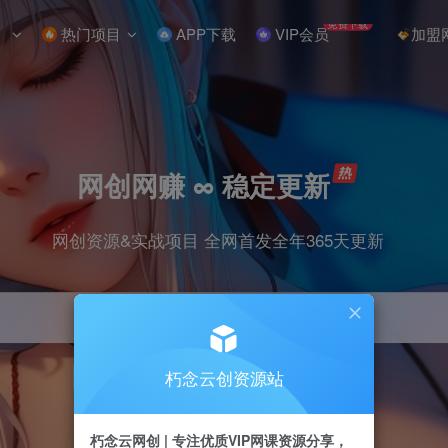
免费下载
热门项目
APP下载
VIP会员
加盟
网创网赚 ∞ 稳定更新
网创资源&实战项目 全网首发全年365天更新
朽念云创资源站
引流
抖音
小红书
挂机
快手
电商
朽念云网创 | 专注优质VIP网课资源分享，