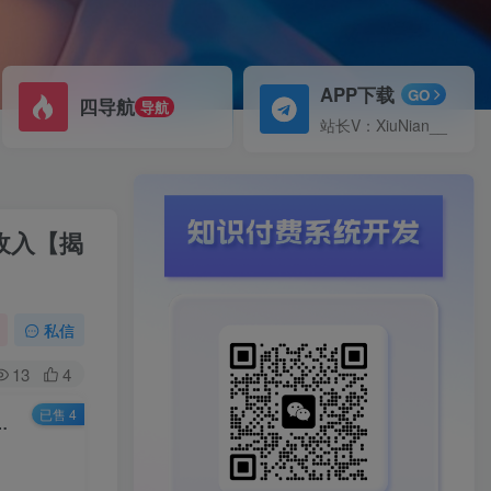
APP下载
GO
四导航
导航
站长V：XiuNian__
收入【揭
私信
13
4
已售 4
5张+，AI自动操作，解放双手实现睡后收入【揭秘】