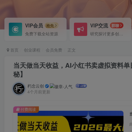
VIP会员
VIP交流
抢先
群聊
免费下载全站资源
研究探讨更多创业项目路子。
首页
创业课程
会员免费
正文
当天做当天收益，AI小红书卖虚拟资料单
秘】
朽念云创
4个月前更新
付费阅读