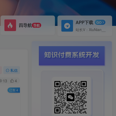
APP下载
GO
四导航
导航
站长V：XiuNian__
私信
13
4
已售 4