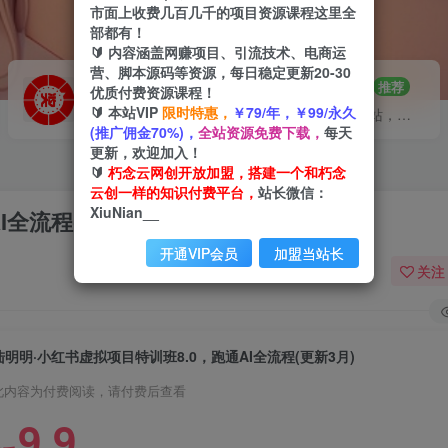
市面上收费几百几千的项目资源课程这里全
部都有！
🔰 内容涵盖网赚项目、引流技术、电商运
营、脚本源码等资源，每日稳定更新20-30
VIP推广
招募站长
70%分佣
推荐
优质付费资源课程！
🔰 本站VIP
限时特惠，
￥79/年，￥99/永久
会员专属推广链接
搭建同款网站，自己当老板
(推广佣金70%)，
全站资源免费下载，
每天
更新，欢迎加入！
🔰
朽念云网创开放加盟，搭建一个和朽念
云创一样的知识付费平台，
站长微信：
XiuNian__
I全流程(更新3月)
开通VIP会员
加盟当站长
关注
陆明明·小红书虚拟项目特训班8.0，跑通AI全流程(更新3月)
此内容为付费阅读，请付费后查看
9.9