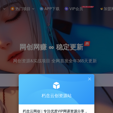
免费下载
热门项目
APP下载
VIP会员
加盟
网创网赚 ∞ 稳定更新
网创资源&实战项目 全网首发全年365天更新
朽念云创资源站
引流
抖音
小红书
挂机
快手
电商
朽念云网创 | 专注优质VIP网课资源分享，