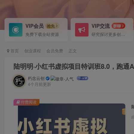
VIP会员
VIP交流
抢先
群聊
免费下载全站资源
研究探讨更多创业项目路子。
首页
创业课程
会员免费
正文
陆明明·小红书虚拟项目特训班8.0，跑通A
朽念云创
4个月前更新
付费阅读