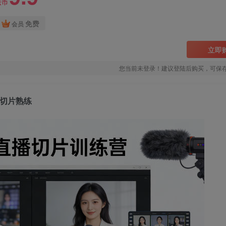
云币
免费
会员
立即
您当前未登录！建议登陆后购买，可保
到切片熟练