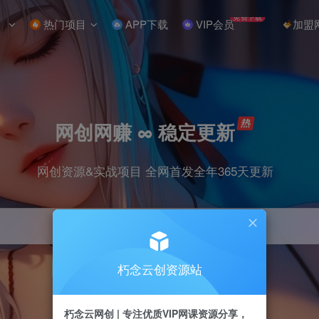
免费下载
热门项目
APP下载
VIP会员
加盟
网创网赚 ∞ 稳定更新
网创资源&实战项目 全网首发全年365天更新
朽念云创资源站
引流
抖音
小红书
挂机
快手
电商
朽念云网创 | 专注优质VIP网课资源分享，