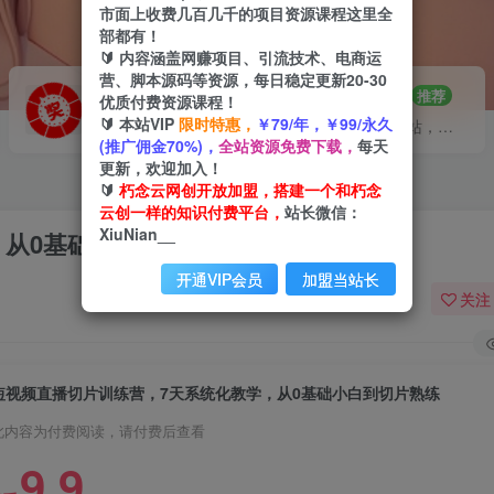
市面上收费几百几千的项目资源课程这里全
部都有！
🔰 内容涵盖网赚项目、引流技术、电商运
营、脚本源码等资源，每日稳定更新20-30
VIP推广
招募站长
70%分佣
推荐
优质付费资源课程！
🔰 本站VIP
限时特惠，
￥79/年，￥99/永久
会员专属推广链接
搭建同款网站，自己当老板
(推广佣金70%)，
全站资源免费下载，
每天
更新，欢迎加入！
🔰
朽念云网创开放加盟，搭建一个和朽念
云创一样的知识付费平台，
站长微信：
XiuNian__
，从0基础小白到切片熟练
开通VIP会员
加盟当站长
关注
短视频直播切片训练营，7天系统化教学，从0基础小白到切片熟练
此内容为付费阅读，请付费后查看
9.9