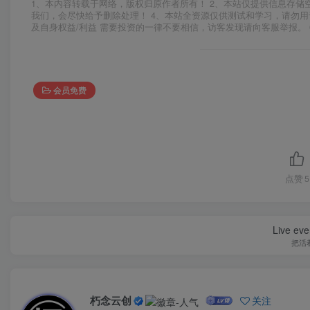
1、本内容转载于网络，版权归原作者所有！ 2、本站仅提供信息存储
我们，会尽快给予删除处理！ 4、本站全资源仅供测试和学习，请勿用
及自身权益/利益 需要投资的一律不要相信，访客发现请向客服举报。 
会员免费
点赞
5
Live ever
把活
朽念云创
关注