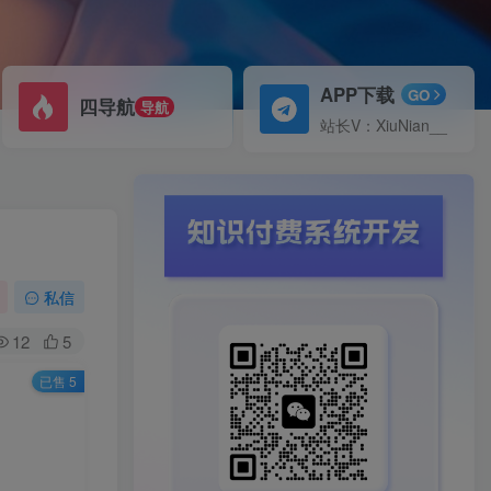
APP下载
GO
四导航
导航
站长V：XiuNian__
私信
12
5
已售 5