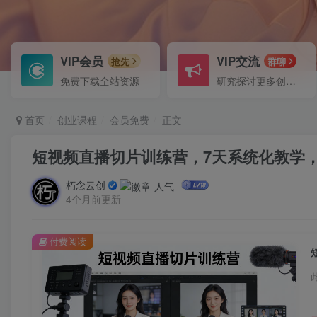
VIP会员
VIP交流
抢先
群聊
免费下载全站资源
研究探讨更多创业项目路子。
首页
创业课程
会员免费
正文
短视频直播切片训练营，7天系统化教学
朽念云创
4个月前更新
付费阅读