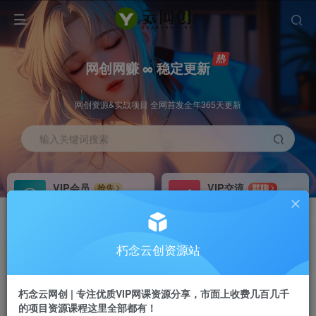
网创网赚 ∞ 稳定更新
网创资源&实战项目 全网首发全年365天更新
输入关键词搜索
VIP会员
VIP交流
抢先
群聊
免费下载全站资源
研究探讨更多创业项目路子。
VIP推广
招募站长
70%分佣
推荐
朽念云创资源站
会员专属推广链接
搭建同款网站，自己当老板
朽念云网创 | 专注优质VIP网课资源分享，市面上收费几百几千
APP下载
GO
四导航
导航
的项目资源课程这里全部都有！
站长V：XiuNian__