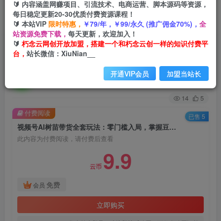
🔰 内容涵盖网赚项目、引流技术、电商运营、脚本源码等资源，
每日稳定更新20-30优质付费资源课程！
首页
创业课程
会员免费
正文
🔰 本站VIP
限时特惠，
￥79/年，￥99/永久 (推广佣金70%)，
全
站资源免费下载，
每天更新，欢迎加入！
视频号AI树苗带货全套玩法：零门槛入局，掌握豆
🔰
朽念云网创开放加盟，搭建一个和朽念云创一样的知识付费平
台，
站长微信：XiuNian__
包、千问等AI工具制作树苗视频的全套流程
开通VIP会员
加盟当站长
朽念云创
关注
私信
4个月前更新
14
5
付费阅读
已售 5
视频号AI树苗带货全套玩法：零门槛入局，掌握豆包、千问等AI工具制作树苗视频的全套流程
此内容为付费阅读，请付费后查看
9.9
云币
免费
会员
立即购买