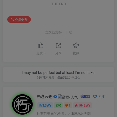
THE END
会员免费
喜欢就支持一下吧
点赞
5
分享
收藏
I may not be perfect but at least I’m not fake.
我可能不完美，但是我至少不虚伪
朽念云创
关注
3.3W+
0
1
1642W+
拥有你美丽的爱情，太阳就永远明媚